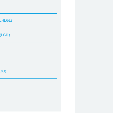
 KLHLGL)
 (LGI1)
MOG)