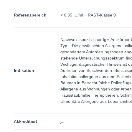
Referenzbereich
< 0,35 IU/ml = RAST-Klasse 0
Nachweis spezifischer IgE-Antikörper
Typ I. Die gewünschten Allergene so
gesondertem Anforderungsbogen ang
stehende Untersuchungsspektrum findet
Wichtiger diagnostischer Hinweis ist d
Indikation
Auftreten von Beschwerden. Bei saiso
Inhalationsallergene aus dem Pollenf
Bäumen in Betracht (siehe Pollenflugka
Allergene aus Wohnungen oder Arbeits
Hausstaubmilbe, Tierepithelien, Schi
alimentäre Allergene aus Lebensmitte
Akkreditiert
ja