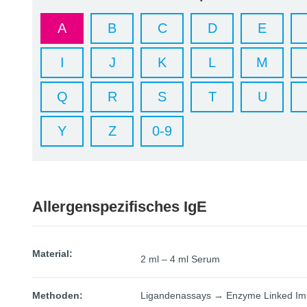
A
B
C
D
E
I
J
K
L
M
Q
R
S
T
U
Y
Z
0-9
Allergenspezifisches IgE
Material:
2 ml – 4 ml Serum
Methoden:
Ligandenassays → Enzyme Linked Im