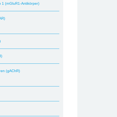
 1 (mGluR1-Antikörper)
AR)
)
3)
oren (gAChR)