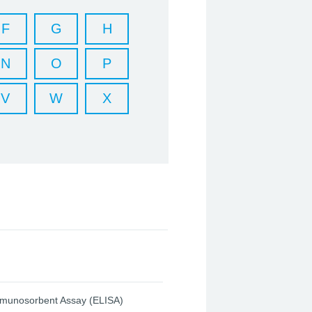
F
G
H
N
O
P
V
W
X
munosorbent Assay (ELISA)